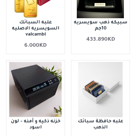
سبيكه ذهب سويسريه
علبه السبائك
10جم
السويسريه الاصليه
valcambi
433.890KD
6.000KD
علبه حافظة سبائك
خزنه ذكيه و أمنه - لون
الذهب
اسود