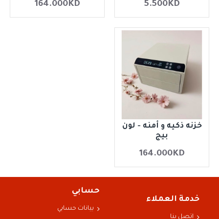
164.000KD
5.500KD
خزنه ذكيه و أمنه - لون
بيج
164.000KD
حسابي
خدمة العملاء
بيانات حسابي
اتصل بنا